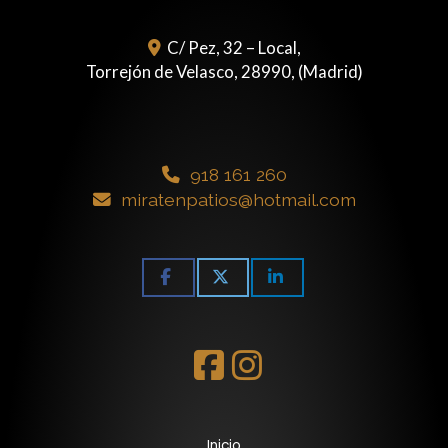
C/ Pez, 32 – Local,
Torrejón de Velasco
,
28990
,
(Madrid)
918 161 260
miratenpatios
hotmail.com
Inicio