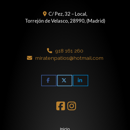
C/ Pez, 32 – Local,
Torrejón de Velasco
,
28990
,
(Madrid)
918 161 260
miratenpatios
hotmail.com
Inicio