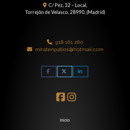
C/ Pez, 32 – Local,
Torrejón de Velasco
,
28990
,
(Madrid)
918 161 260
miratenpatios
hotmail.com
Inicio