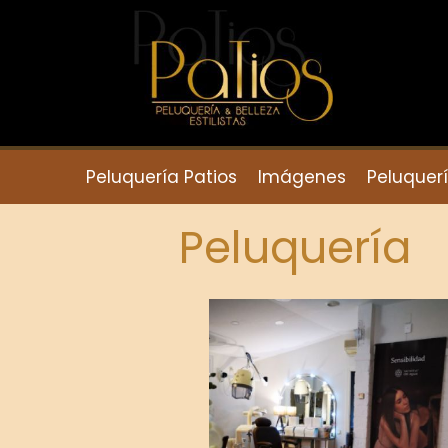
Peluquería Patios
Imágenes
Peluquerí
Peluquería