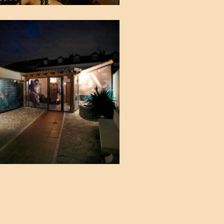
luquería en
drid sur.
Ampliar
rrejón de
lasco.
ágenes3
luquería en
drid sur.
Ampliar
rrejón de
lasco.
ágenes8