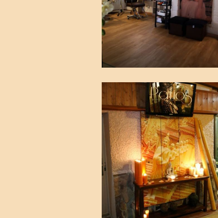
Peluquería en
Madrid sur.
Ampliar
Torrejón de
Velasco.
Imágenes2