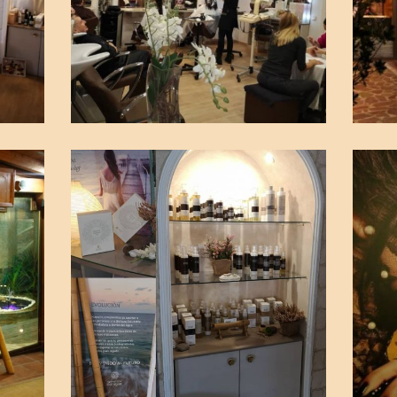
interior
Pe
navidad
Ma
Ampliar
peluqueria
To
patios
Ve
Im