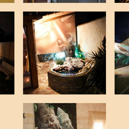
Peluquería en
Pe
Madrid sur.
Ma
Ampliar
Torrejón de
To
Velasco.
Ve
Imágenes2
Im
Peluquería en
Pe
Madrid sur.
Ma
Ampliar
Torrejón de
To
Velasco.
Ve
Imágenes5
Im