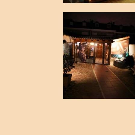
Peluquería en
Madrid sur.
Ampliar
Torrejón de
Velasco.
Imágenes6
Peluquería en
Madrid sur.
Ampliar
Torrejón de
Velasco.
Imágenes7