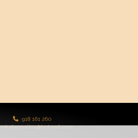
918 161 260
miratenpatios
hotmail.com