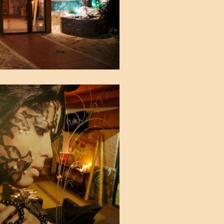
luquería en
drid sur.
Ampliar
rrejón de
lasco.
ágenes4