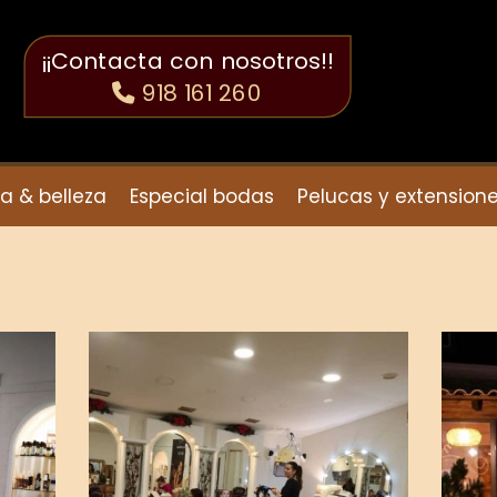
¡¡Contacta con nosotros!!
918 161 260
a & belleza
Especial bodas
Pelucas y extension