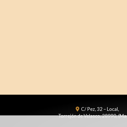
C/ Pez, 32 – Local,
Torrejón de Velasco
,
28990
,
(Ma