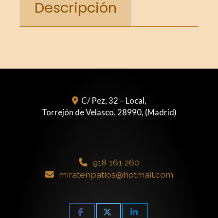
Descripción
C/ Pez, 32 – Local,
Torrejón de Velasco
,
28990
,
(Madrid)
918 161 260
miratenpatios
hotmail.com