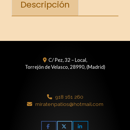
Descripción
C/ Pez, 32 – Local,
Torrejón de Velasco
,
28990
,
(Madrid)
918 161 260
miratenpatios
hotmail.com